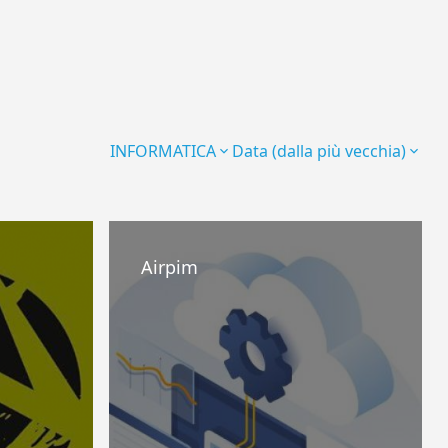
INFORMATICA
Data (dalla più vecchia)
Airpim