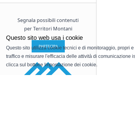
Segnala possibili contenuti
per Territori Montani
Questo sito web usa i cookie
PARTECIPA
Questo sito utilizza cookie tecnici e di monitoraggio, propri e 
traffico e misurare l'efficacia delle attività di comunicazione
clicca sul bottone Impostazione dei cookie.
UNIMONT
Strumenti e tecnologie
Polo d’eccellenza dell’Università
Chi Siamo
degli Studi di Milano
Notizie ed eventi