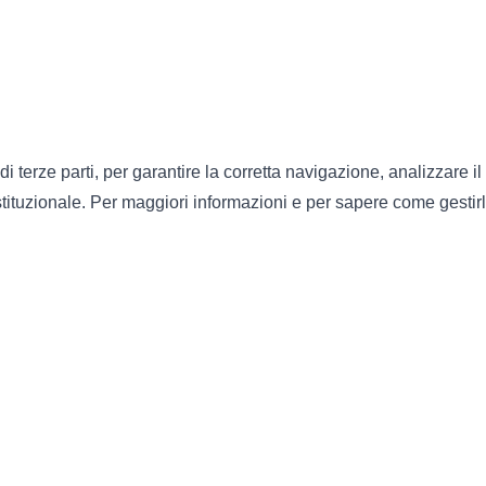
di terze parti, per garantire la corretta navigazione, analizzare il
 istituzionale. Per maggiori informazioni e per sapere come gestirl
Privacy e Cookie policy
Trattamento dei dati
Seguici su YouTube