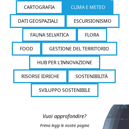
CARTOGRAFIA
CLIMA E METEO
DATI GEOSPAZIALI
ESCURSIONISMO
FAUNA SELVATICA
FLORA
FOOD
GESTIONE DEL TERRITORIO
HUB PER L'INNOVAZIONE
RISORSE IDRICHE
SOSTENIBILITÀ
SVILUPPO SOSTENIBILE
Vuoi approfondire?
Prima leggi le nostre pagine