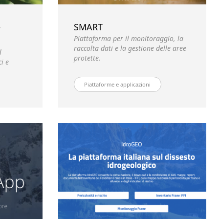
e
SMART
Piattaforma per il monitoraggio, la
raccolta dati e la gestione delle aree
l
protette.
i e
Piattaforme e applicazioni