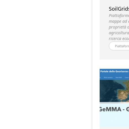
SoilGrid
Piattaform
mappe ad a
proprietà d
agricoltur
ricerca eco
Piattafor