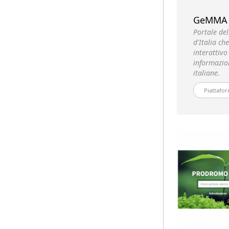
GeMMA
Portale del
d'Italia ch
interattivo
informazion
italiane.
Piattafor