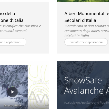
o della
Alberi Monumentali 
one d'Italia
Secolari d'Italia
 scientifica che classifica e
Piattaforma di dati relativi a
 comunità vegetali
censimento degli alberi storic
tutelati in Italia.
me e applicazioni
Piattaforme e applicazioni