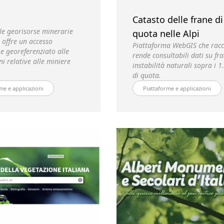
Catasto delle frane di
le georisorse minerarie
quota nelle Alpi
e offre un accesso
Piattaforma WebGIS che racc
 e georeferenziato alle
rende consultabili dati su fr
i relative alle miniere
instabilità naturali sopra i 
di quota.
me e applicazioni
Piattaforme e applicazioni