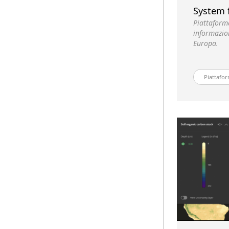
System 
Piattaforma
informazion
Europa.
Piattafor