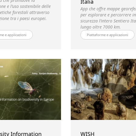
a che promuove la
Italia
ne e l’uso sostenibile delle
App che offre mappe georefe
etiche forestali attraverso
per esplorare e percorrere in
ione tra i paesi europei.
sicurezza l’intero Sentiero Ita
lungo oltre 7000 km.
me e applicazioni
Piattaforme e applicazioni
sity Information
WISH