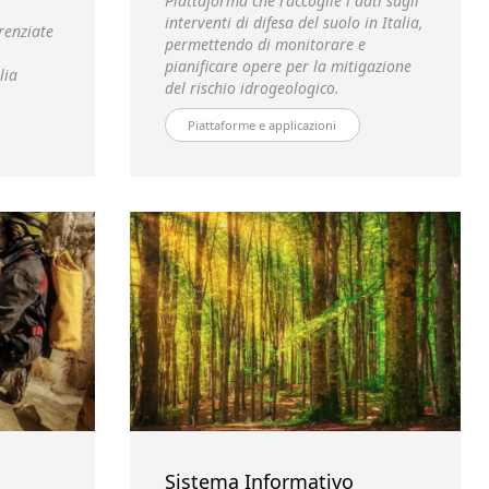
Piattaforma che raccoglie i dati sugli
interventi di difesa del suolo in Italia,
renziate
permettendo di monitorare e
pianificare opere per la mitigazione
lia
del rischio idrogeologico.
Piattaforme e applicazioni
Sistema Informativo