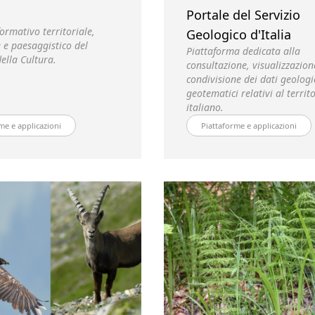
Portale del Servizio
ormativo territoriale,
Geologico d'Italia
 e paesaggistico del
Piattaforma dedicata alla
ella Cultura.
consultazione, visualizzazion
condivisione dei dati geologi
geotematici relativi al territ
italiano.
me e applicazioni
Piattaforme e applicazioni