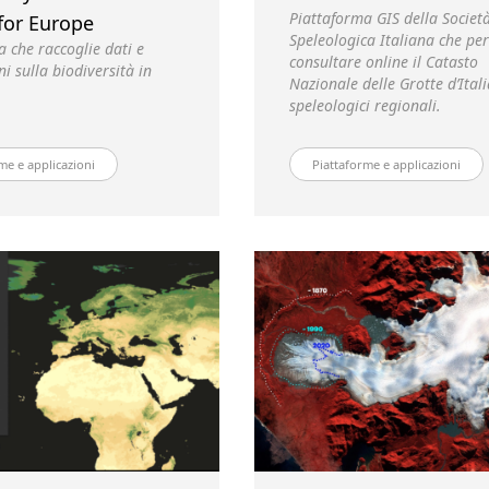
Piattaforma GIS della Societ
for Europe
Speleologica Italiana che pe
 che raccoglie dati e
consultare online il Catasto
i sulla biodiversità in
Nazionale delle Grotte d’Itali
speleologici regionali.
me e applicazioni
Piattaforme e applicazioni