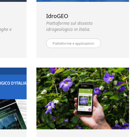
IdroGEO
Piattaforma sul dissesto
nghe e
idrogeologico in Italia.
Piattaforme e applicazioni