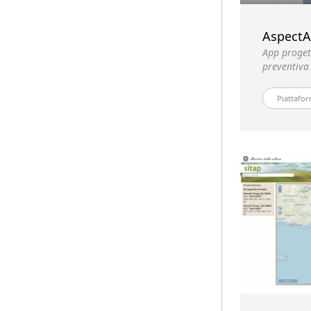
AspectA
App proget
preventiva
Piattafor