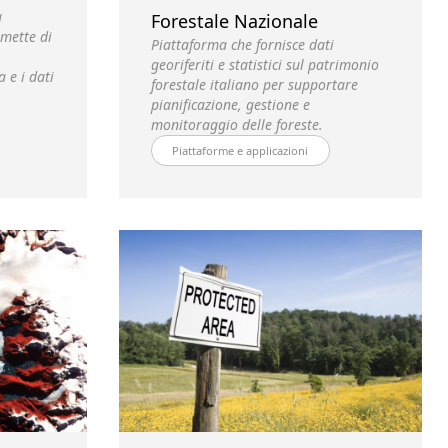
à
Forestale Nazionale
rmette di
Piattaforma che fornisce dati
georiferiti e statistici sul patrimonio
a e i dati
forestale italiano per supportare
pianificazione, gestione e
monitoraggio delle foreste.
Piattaforme e applicazioni