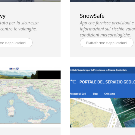
vy
SnowSafe
tata per la sicurezza
App che fornisce previsioni e
 contro le valanghe.
informazioni sul rischio vala
condizioni meteorologiche.
me e applicazioni
Piattaforme e applicazioni