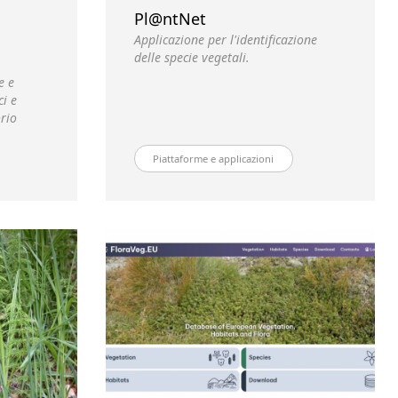
Pl@ntNet
Applicazione per l'identificazione
delle specie vegetali.
e e
ci e
orio
Piattaforme e applicazioni