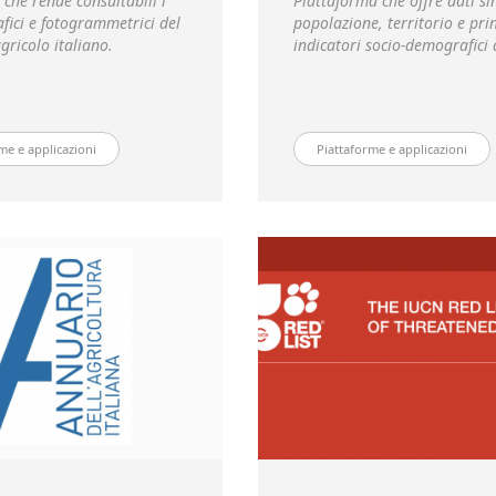
che rende consultabili i
Piattaforma che offre dati sin
fici e fotogrammetrici del
popolazione, territorio e prin
agricolo italiano.
indicatori socio-demografici d
me e applicazioni
Piattaforme e applicazioni