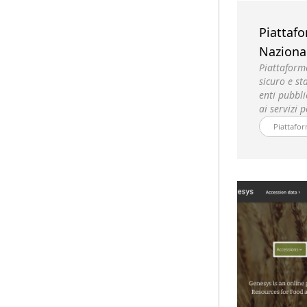
Piattafo
Naziona
Piattaform
sicuro e st
enti pubbli
ai servizi 
Piattafor