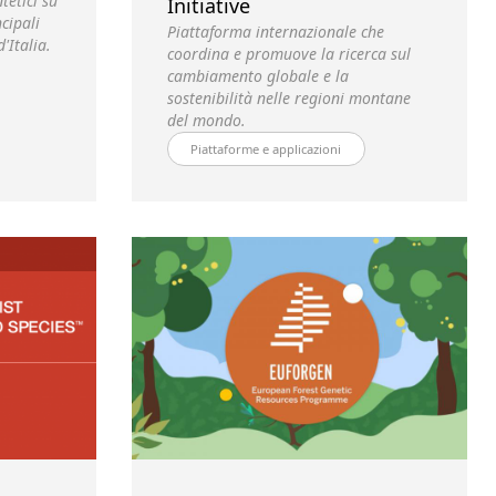
tetici su
Initiative
cipali
Piattaforma internazionale che
'Italia.
coordina e promuove la ricerca sul
cambiamento globale e la
sostenibilità nelle regioni montane
del mondo.
Piattaforme e applicazioni