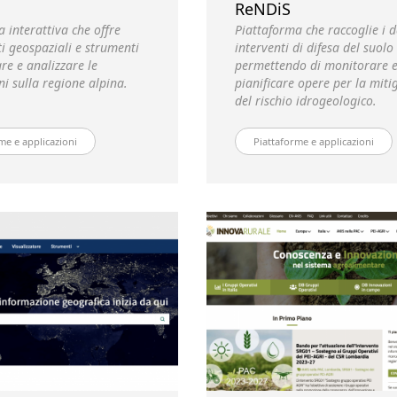
s
ReNDiS
 interattiva che offre
Piattaforma che raccoglie i d
i geospaziali e strumenti
interventi di difesa del suolo 
re e analizzare le
permettendo di monitorare 
i sulla regione alpina.
pianificare opere per la miti
del rischio idrogeologico.
me e applicazioni
Piattaforme e applicazioni