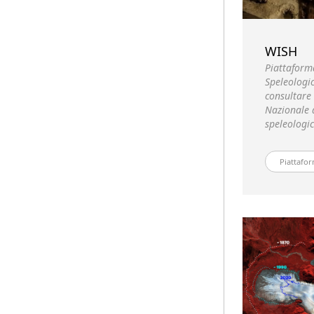
WISH
Piattaform
Speleologic
consultare 
Nazionale d
speleologic
Piattafor