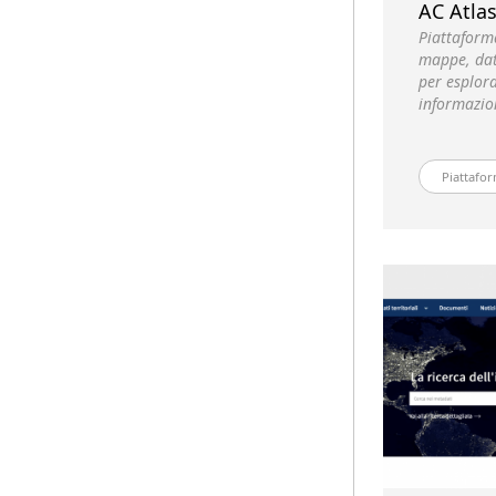
AC Atla
Piattaforma
mappe, dat
per esplora
informazion
Piattafor