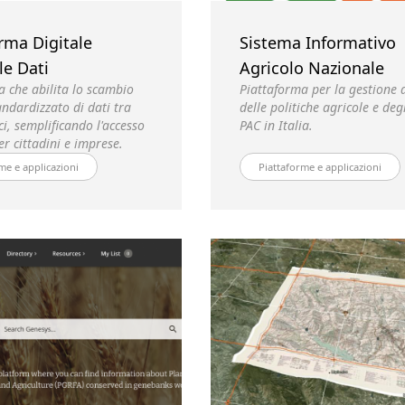
rma Digitale
Sistema Informativo
le Dati
Agricolo Nazionale
a che abilita lo scambio
Piattaforma per la gestione d
andardizzato di dati tra
delle politiche agricole e degl
ci, semplificando l'accesso
PAC in Italia.
per cittadini e imprese.
me e applicazioni
Piattaforme e applicazioni