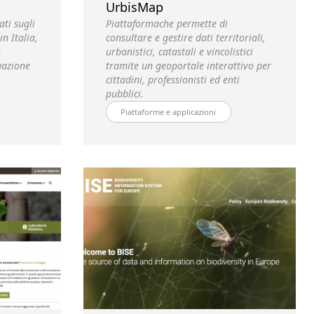
UrbisMap
ati sugli
Piattaformache permette di
in Italia,
consultare e gestire dati territoriali,
e
urbanistici, catastali e vincolistici
gazione
tramite un geoportale interattivo per
cittadini, professionisti ed enti
pubblici.
Piattaforme e applicazioni