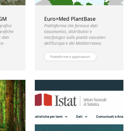
IGM
Euro+Med PlantBase
grafico
Piattaforma che fornisce dati
grafiche
tassonomici, distributivi e
e dati
morfologici sulle piante vascolari
co-
dell’Europa e del Mediterraneo.
Piattaforme e applicazioni