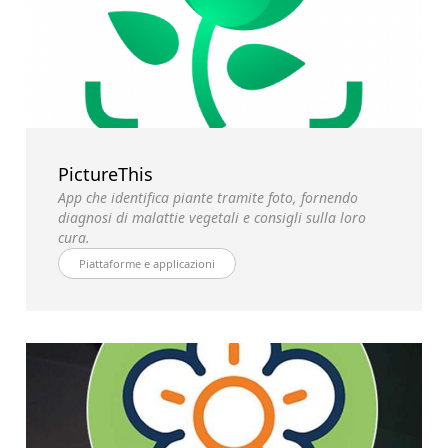
PictureThis
App che identifica piante tramite foto, fornendo
diagnosi di malattie vegetali e consigli sulla loro
cura.
Piattaforme e applicazioni