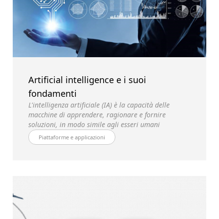
Artificial intelligence e i suoi
fondamenti
L'intelligenza artificiale (IA) è la capacità
delle
macchine di apprendere, ragionare e
fornire
soluzioni, in modo
simile
agli esseri umani
Piattaforme e applicazioni