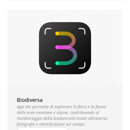
Biodiversa
App che permette di esplorare la flora e la fauna
delle aree montane e alpine, contribuendo al
monitoraggio della biodiversità locale attraverso
fotografie e identificazioni sul campo.