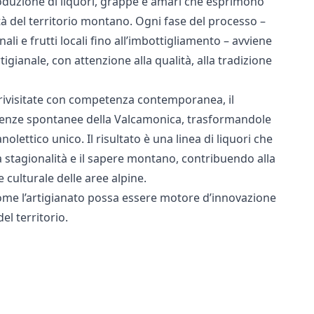
produzione di liquori, grappe e amari che esprimono
sità del territorio montano. Ogni fase del processo –
inali e frutti locali fino all’imbottigliamento – avviene
gianale, con attenzione alla qualità, alla tradizione
 rivisitate con competenza contemporanea, il
essenze spontanee della Valcamonica, trasformandole
nolettico unico. Il risultato è una linea di liquori che
a stagionalità e il sapere montano, contribuendo alla
culturale delle aree alpine.
me l’artigianato possa essere motore d’innovazione
el territorio.