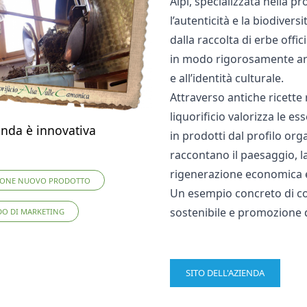
Alpi, specializzata nella 
l’autenticità e la biodiver
dalla raccolta di erbe offic
in modo rigorosamente arti
e all’identità culturale.
Attraverso antiche ricette
liquorificio valorizza le 
enda è innovativa
in prodotti dal profilo orga
raccontano il paesaggio, l
rigenerazione economica e 
IONE NUOVO PRODOTTO
Un esempio concreto di co
sostenibile e promozione d
O DI MARKETING
SITO DELL'AZIENDA