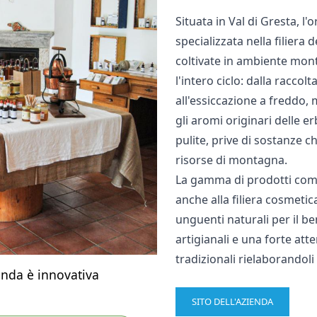
Situata in Val di Gresta, l
specializzata nella filiera 
coltivate in ambiente mont
l'intero ciclo: dalla racc
all'essiccazione a freddo, m
gli aromi originari delle e
pulite, prive di sostanze 
risorse di montagna.
La gamma di prodotti compr
anche alla filiera cosmetica
unguenti naturali per il b
artigianali e una forte atte
tradizionali rielaborandol
enda è innovativa
SITO DELL'AZIENDA