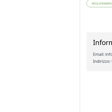
MIGLIORAMENT
Infor
Email
: in
Indirizzo
: