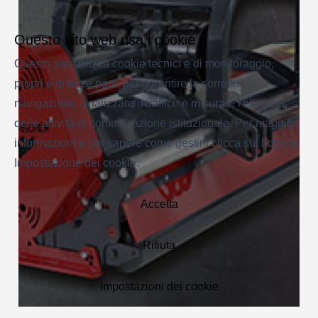
Questo sito web usa i cookie
Questo sito utilizza cookie tecnici e di monitoraggio,
propri e di terze parti, per garantire la corretta
navigazione, analizzare il traffico e misurare l'efficacia
delle attività di comunicazione istituzionale. Per maggiori
informazioni e per sapere come gestirli clicca sul bottone
Impostazione dei cookie.
Accetta
Rifiuta
Impostazioni dei cookie